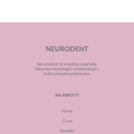
Neurodent to wspólna praktyka
lekarska neurologii i stomatologii z
holistycznym podejściem.
NA SKRÓTY
Home
O nas
Kontakt