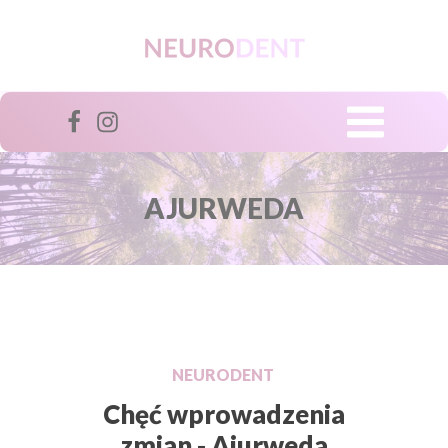
AJURWEDA
NEURODENT
Chęć wprowadzenia
zmian - Ajurweda