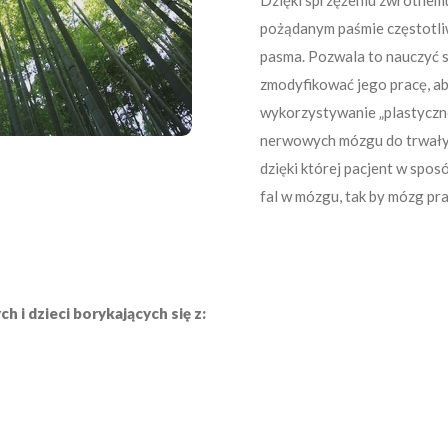
Dzięki sprzężeniu zwrotnemu
pożądanym paśmie częstotli
pasma. Pozwala to nauczyć s
zmodyfikować jego pracę, ab
wykorzystywanie „plastyczno
nerwowych mózgu do trwałych
dzięki której pacjent w spo
fal w mózgu, tak by mózg pra
 i dzieci borykających się z: