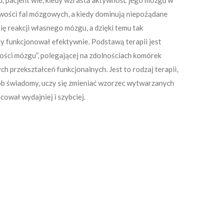
, pacjent wie, kiedy wzrasta aktywność jego mózgu w
wości fal mózgowych, a kiedy dominują niepożądane
ię reakcji własnego mózgu, a dzięki temu tak
y funkcjonował efektywnie. Podstawą terapii jest
ści mózgu”, polegającej na zdolnościach komórek
 przekształceń funkcjonalnych. Jest to rodzaj terapii,
sób świadomy, uczy się zmieniać wzorzec wytwarzanych
cował wydajniej i szybciej.