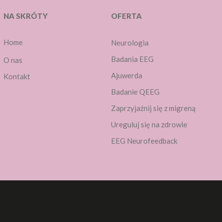
NA SKRÓTY
OFERTA
Home
Neurologia
Badania EEG
O nas
Ajuwerda
Kontakt
Badanie QEEG
Zaprzyjaźnij się z migreną
Ureguluj się na zdrowie
EEG Neurofeedback