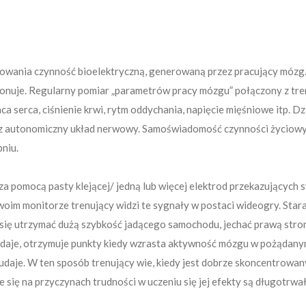
wania czynność bioelektryczną, generowaną przez pracujący mózg. 
wykonuje. Regularny pomiar „parametrów pracy mózgu” połączony z 
praca serca, ciśnienie krwi, rytm oddychania, napięcie mięśniowe itp.
z autonomiczny układ nerwowy. Samoświadomość czynności życiowyc
niu.
a pomocą pasty klejącej/ jedną lub więcej elektrod przekazujących 
im monitorze trenujący widzi te sygnały w postaci wideogry. Stara s
ra się utrzymać dużą szybkość jadącego samochodu, jechać prawą stron
 udaje, otrzymuje punkty kiedy wzrasta aktywność mózgu w pożądany
udaje. W ten sposób trenujący wie, kiedy jest dobrze skoncentrowany
ię na przyczynach trudności w uczeniu się jej efekty są długotrwał