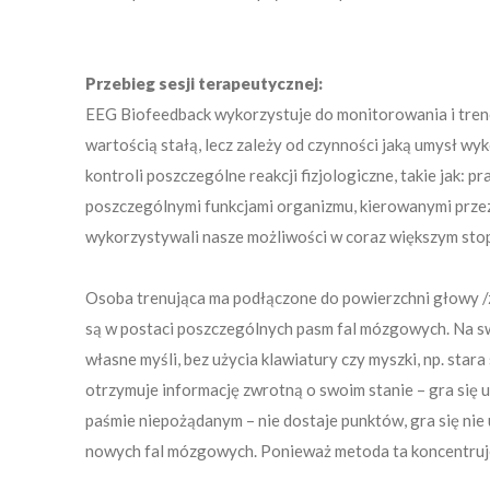
Przebieg sesji terapeutycznej:
EEG Biofeedback wykorzystuje do monitorowania i treno
wartością stałą, lecz zależy od czynności jaką umysł 
kontroli poszczególne reakcji fizjologiczne, takie jak: 
poszczególnymi funkcjami organizmu, kierowanymi prze
wykorzystywali nasze możliwości w coraz większym stop
Osoba trenująca ma podłączone do powierzchni głowy /z
są w postaci poszczególnych pasm fal mózgowych. Na swo
własne myśli, bez użycia klawiatury czy myszki, np. sta
otrzymuje informację zwrotną o swoim stanie – gra się
paśmie niepożądanym – nie dostaje punktów, gra się nie 
nowych fal mózgowych. Ponieważ metoda ta koncentruje s