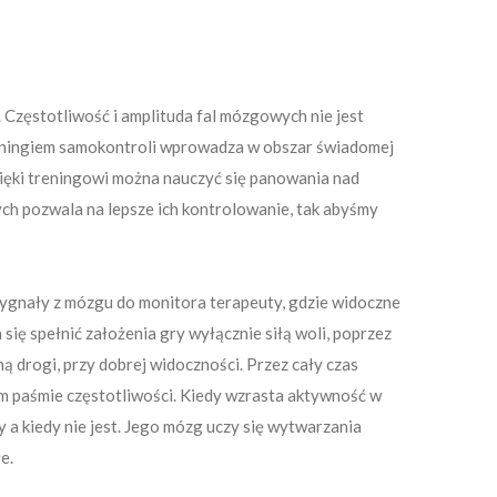
Częstotliwość i amplituda fal mózgowych nie jest
treningiem samokontroli wprowadza w obszar świadomej
 Dzięki treningowi można nauczyć się panowania nad
h pozwala na lepsze ich kontrolowanie, tak abyśmy
sygnały z mózgu do monitora terapeuty, gdzie widoczne
ię spełnić założenia gry wyłącznie siłą woli, poprzez
ą drogi, przy dobrej widoczności. Przez cały czas
m paśmie częstotliwości. Kiedy wzrasta aktywność w
 a kiedy nie jest. Jego mózg uczy się wytwarzania
e.