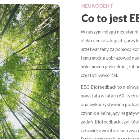
NEURODENT
Co to jest 
W naszym mózgu nieustannie
elektroencefalografii, przył
przetwarzany za pomocą kom
temu można zobrazować nasz 
bólu można pośrednio „zobac
częstotliwości fal.
EEG Biofeedback to nieinwa
powstała w latach 60-tych 
ona wykorzystywana podczas 
czynnik eliminujący negatyw
zadań. Biofeedback czyli bi
człowiekowi informacji zwro