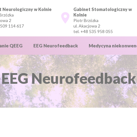
t Neurologiczny w Kolnie
Gabinet Stomatologiczny w
Brzózka
Kolnie
jowa 2
Piotr Brzózka
 509 114 617
ul. Akacjowa 2
tel.
+48 535 958 055
anie QEEG
EEG Neurofeedback
Medycyna niekonwenc
Ajurweda
EEG Neurofeedback
Ureguluj się na zdrowi
Zaprzyjaźnij się z migr