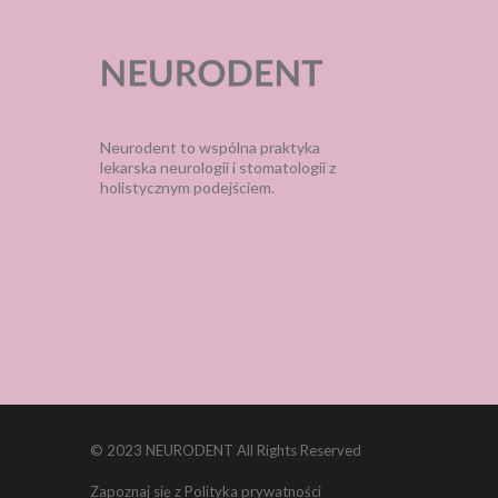
Neurodent to wspólna praktyka
lekarska neurologii i stomatologii z
holistycznym podejściem.
© 2023 NEURODENT All Rights Reserved
Zapoznaj się z Polityka prywatności