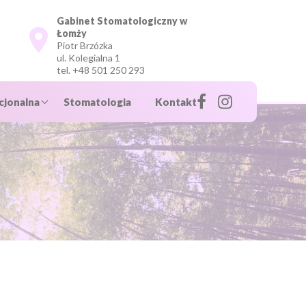
Gabinet Stomatologiczny w
Łomży
Piotr Brzózka
ul. Kolegialna 1
tel.
+48 501 250 293
jonalna
Stomatologia
Kontakt
e
eną