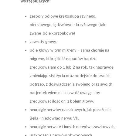
występujących:
zespoły bólowe kręgosłupa szyjnego,
piersiowego, lędźwiowo - krzyżowego
(tak
zwane bóle korzonkowe)
zawroty głowy,
bóle głowy w tym migreny - sama choruję na
migrenę, której ilość napadów bardzo
zredukowałam do 1 lub 2 na rok, tak naprawdę
zmieniając styl życia oraz podejście do swoich
potrzeb, z doświadczenia swojego oraz swoich
pacjentek wiem na co zwróć uwagę, aby
zredukować ilość dni z bólem głowy,
neuralgie nerwów czaszkowych, jak porażenie
Bella
-
niedowład nerwu VII,
neuralgie nerwu V i innych nerwów czaszkowych,
uszkodzenia nerwów obwodowych